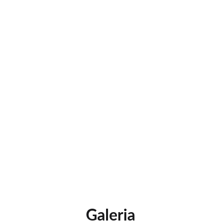
←
Voltar
RECURSOS 
VISUAIS
Galeria